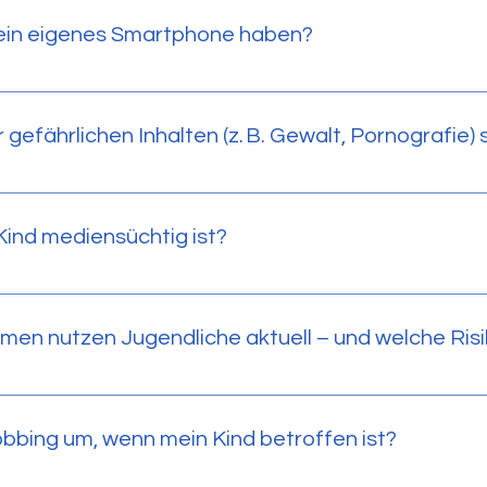
er ist jedoch die Qualität der konsumierten Inhalte. Ein Tipp 
 ein eigenes Smartphone haben?
chirmzeit lassen sich gut mit 2 Stunden Bewegung an der frisch
s Smartphone zwischen 10 und 12 Jahren. Entscheidend ist die 
 gefährlichen Inhalten (z. B. Gewalt, Pornografie)
schutzfilter helfen, aber entscheidend ist ein offenes Ges
Kind mediensüchtig ist?
kzug, Schlafprobleme, Vernachlässigung von Hobbys oder Schu
men nutzen Jugendliche aktuell – und welche Risi
, Snapchat, Discord und WhatsApp. Risiken sind Cybermobbing
bbing um, wenn mein Kind betroffen ist?