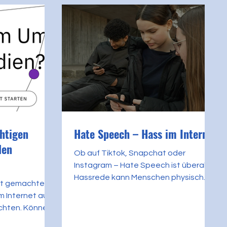
htigen
Hate Speech – Hass im Internet
len
Ob auf Tiktok, Snapchat oder
Instagram – Hate Speech ist überall.
Hassrede kann Menschen physisch
ut gemachten
und psychisch verletzen. Aber woher...
im Internet auch
ichten. Können
e News...