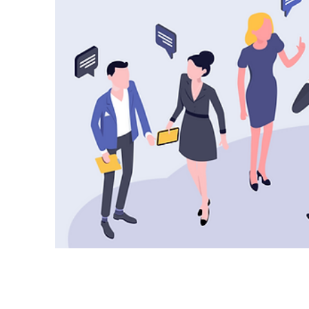
Risiken aufklären kannst. 🌟 👤 Thomas Feibel ist
Autor, Journalist und Medienexperte. 👤 Katherine
Zimmermann ist Medienmentorin. Gemeinsam geben
sie euch wertvolle Tipps für den digitalen Alltag in
eurer Familie. 👤 Katharina Krüger moderiert das
Gespräch. Sie ist Journalistin, Kolumnistin und als
Digitalstrategin in der ARD Koordination Kinder und
Familie. ➡️ Hilfe bei Problemen in der digitalen Welt
findest du auf: klicksafe.de schau-hin.info medien-
kindersicher.de ➡️ Tipps und Infos zu Onlinespielen
für Kinder & Jugendliche: spieleratgeber-nrw.de
tommi.kids ➡️ Tipps und Infos über Filme für Kinder:
kinderfilmwelt.de kinderfilmblog.de 00:00 Begrüßung
02:39 Schlechtes Gewissen: Sind Medien okay für
Kinder? 06:03 Generation Alpha: Aufwachsen mit
Medien 11:20 Altersgrenze für Medien 13:38 Wie
bereite ich mein Kind auf die Medienwelt vor? 17:58
Medien in Familienalltag 26:37 Was ist
Medienkompetenz? 30:25 Gefahren im Internet
36:24 Datenschutz, einfach erklärt. 41:01 Online
Games: Vorteile & Gefahren 48:28 Hilfe & Tipps
53:09 Gruppenzwang bei Kindern & Jugendlichen
56:52 Was ist die Aufgabe von Schulen &
Lehrer:innen? 1:00:08 Geld & Online Games
01:02:08 Tipps für Online Games Wenn du mehr