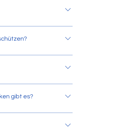
von unserem Schulsozialarbeiter
en Luft (z. B. Sport,
Reife des Kindes und ob klare
 schützen?
prächsklima und Interesse am
le, Reizbarkeit beim
ken gibt es?
, Sexting, Fake News oder