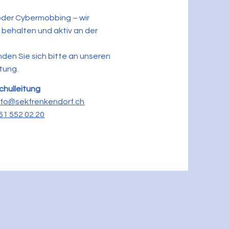
oder Cybermobbing – wir
 behalten und aktiv an der
den Sie sich bitte an unseren
tung.
chulleitung
nfo@sekfrenkendorf.ch
61 552 02 20