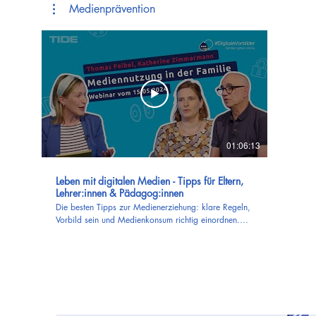
Medienprävention
01:06:13
Leben mit digitalen Medien - Tipps für Eltern,
Lehrer:innen & Pädagog:innen
Die besten Tipps zur Medienerziehung: klare Regeln,
Vorbild sein und Medienkonsum richtig einordnen.🏡
✨ Du willst die Beziehung zu deinem Kind stärken ❤️,
technisches Wissen bekommen 💻. und endlich keine
Schuldgefühle mehr beim Thema Medienerziehung
haben? Dann bist du bei #DigitaleVorbilder genau
richtig. In diesem Webinar erfährst du alles über
Themen wie Medienzeit, digitale Spiele 🎮 und
Cybergrooming 🚨 und lernst, wie du dein Kind über