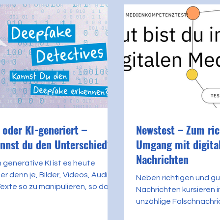
 oder KI-generiert –
Newstest – Zum ric
nnst du den Unterschied?
Umgang mit digita
Nachrichten
 generative KI ist es heute
ter denn je, Bilder, Videos, Audios
Neben richtigen und g
exte so zu manipulieren, so dass
Nachrichten kursieren 
on echten Inhalten...
unzählige Falschnachr
Jugendliche solche Fak