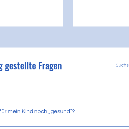
g gestellte Fragen
t für mein Kind noch „gesund“?
nander, doch empfohlen wird für Jugendliche maximal 2 Stu