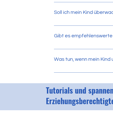
Nicht bagatellisieren. Gespräch 
schuld. Gerne können Sie sich 
Soll ich mein Kind überwac
thomas.luescher@sbl.ch 079 64
Transparenz ist hier wichtig. K
empfohlen. Zusätzlich sollte au
Gibt es empfehlenswerte
Ja – z. B. „fragFINN“, „klicksafe
unten auf dieser Seite noch we
Was tun, wenn mein Kind 
Ruhe bewahren. Nicht bestrafen
Tutorials und spannen
Erziehungsberechtigt