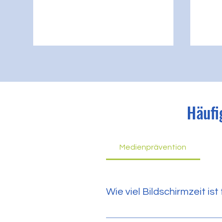
Häufi
Medienprävention
Wie viel Bildschirmzeit is
Die Meinungen dazu gehen ausei