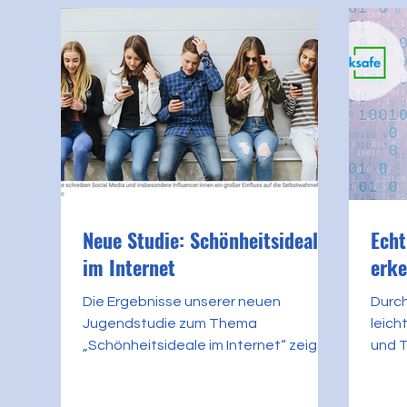
Neue Studie: Schönheitsideale
Echt
im Internet
erke
Die Ergebnisse unserer neuen
Durch
Jugendstudie zum Thema
leich
„Schönheitsideale im Internet“ zeigen,
und T
dass sich Jugendliche durch
sie v
idealisierter...