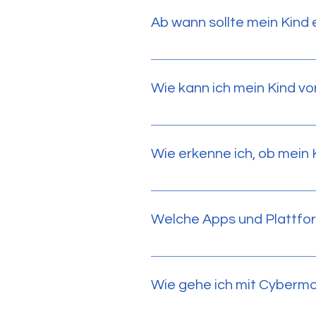
Tag. Wichtiger als die reine Dau
Ab wann sollte mein Kind
Thomas Lüscher: 2 Stunden Bilds
Spaziergänge) ausgleichen..
Viele Kinder erhalten ihr erste
Regeln vereinbart wurden.
Wie kann ich mein Kind vor
Technische Lösungen wie Jugend
digitalen Alltag des Kindes.
Wie erkenne ich, ob mein 
Warnsignale sind: sozialer Rüc
Medienentzug.
Welche Apps und Plattfor
Beliebt sind TikTok, Instagram
problematischer Content.
Wie gehe ich mit Cybermo