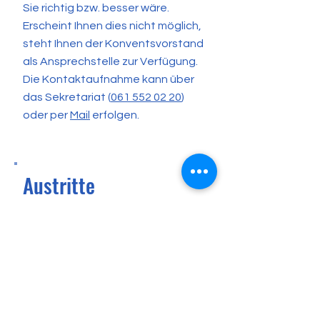
Sie richtig bzw. besser wäre.
Erscheint Ihnen dies nicht möglich,
steht Ihnen der Konventsvorstand
als Ansprechstelle zur Verfügung.
Die Kontaktaufnahme kann über
das Sekretariat (
061 552 02 20
)
oder per
Mail
erfolgen.
Austritte
Melden Sie den bevorstehenden
Austritt frühzeitig schriftlich der
Klassenlehrperson und der
Schulleitung.
Zum Austrittszeitpunkt muss uns
eine schriftliche (Eintritts-)
Bestätigung der neuen Schule