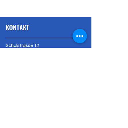
KONTAKT
Schulstrasse 12
4402 Frenkendorf
Mail: info@sekfrenkendorf.ch
Tel +41 (0)61 552 02 20
Kontaktieren Sie uns
Kontakt
Mail: info@sekfrenkendorf.ch